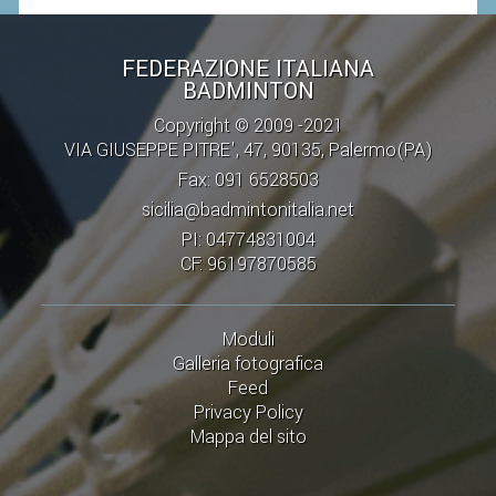
CAMPIONATI
CALENDARIO
FEDERAZIONE ITALIANA
FIBA NAZIONALE
BADMINTON
Copyright © 2009 -2021
VIA GIUSEPPE PITRE', 47, 90135, Palermo(PA)
Fax: 091 6528503
sicilia@badmintonitalia.net
PI: 04774831004
CF: 96197870585
Moduli
Galleria fotografica
Feed
Privacy Policy
Mappa del sito