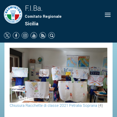
F.I.Ba.
Comitato Regionale
ORGANIGRAMMA
Sicilia
NEWS
SOCIETÀ
PROMOZIONE
SCUOLA
CAMPIONATI
TERRITORIO
COMUNICATI
ATTI UFFICIALI
Chiusura Racchette di classe 2021 Petralia Soprana
(4)
SOCIETÀ