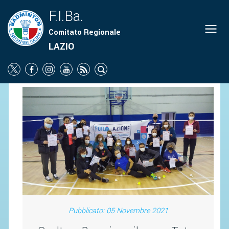
F.I.Ba.
Comitato Regionale
ORGANIGRAMMA
LAZIO
NEWS
SOCIETÀ
PROMOZIONE
SCUOLA
CAMPIONATI
TERRITORIO
PARA-BADMINTON
COMUNICATI
Pubblicato: 05 Novembre 2021
ATTI UFFICIALI