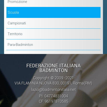
Promozione
Scuola
Campionati
Territorio
Para-Badminton
FEDERAZIONE ITALIANA
BADMINTON
Copyright © 2009 -2021
VIA FLAMINIA NUOVA 830, 00191, Roma(RM)
lazio@badmintonitalia.net
PI: 04774831004
CF: 96197870585