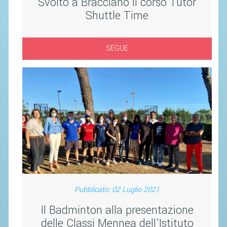
Svolto a Bracciano il corso Tutor
SOCIETÀ
Shuttle Time
CAMPIONATI
CALENDARIO
SEGUE
FIBA NAZIONALE
Pubblicato: 02 Luglio 2021
Il Badminton alla presentazione
delle Classi Mennea dell'Istituto