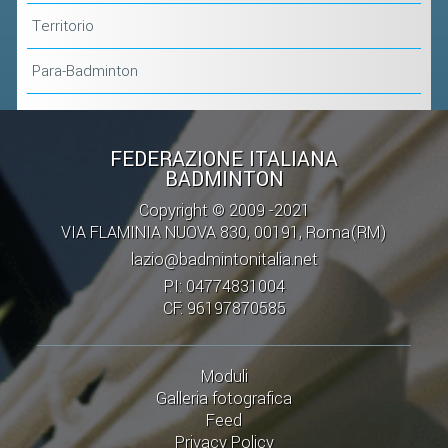
Territorio
Para-Badminton
FEDERAZIONE ITALIANA
BADMINTON
Copyright © 2009 -2021
VIA FLAMINIA NUOVA 830, 00191, Roma(RM)
lazio@badmintonitalia.net
PI: 04774831004
CF: 96197870585
Moduli
Galleria fotografica
Feed
Privacy Policy