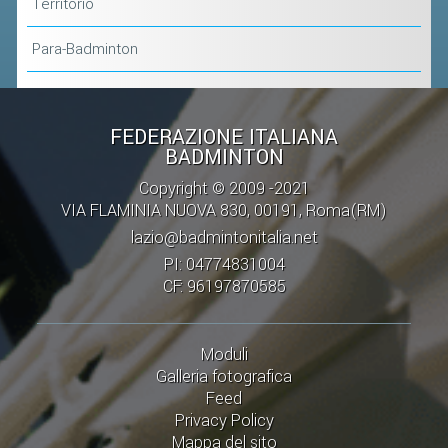
Territorio
Para-Badminton
FEDERAZIONE ITALIANA
BADMINTON
Copyright © 2009 -2021
VIA FLAMINIA NUOVA 830, 00191, Roma(RM)
lazio@badmintonitalia.net
PI: 04774831004
CF: 96197870585
Moduli
Galleria fotografica
Feed
Privacy Policy
Mappa del sito