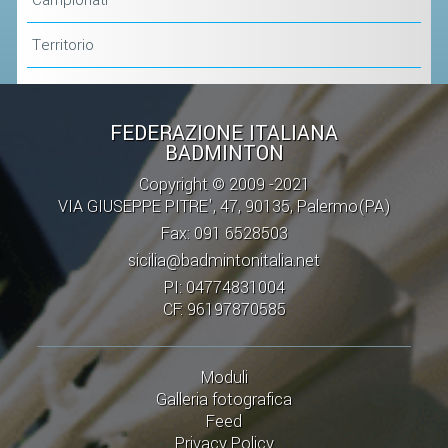
Campionati
CAMPIONATI
CALENDARIO
Territorio
FIBA NAZIONALE
FEDERAZIONE ITALIANA
BADMINTON
Copyright © 2009 -2021
VIA GIUSEPPE PITRE', 47, 90135, Palermo(PA)
Fax: 091 6528503
sicilia@badmintonitalia.net
PI: 04774831004
CF: 96197870585
Moduli
Galleria fotografica
Feed
Privacy Policy