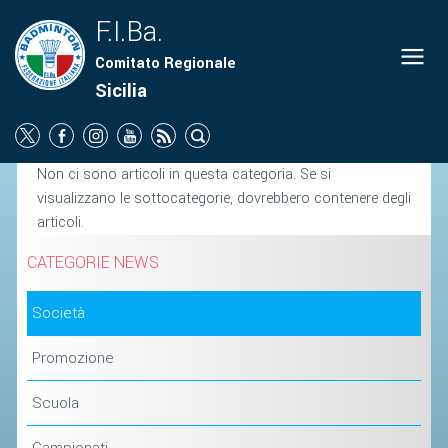
F.I.Ba.
Comitato Regionale
ORGANIGRAMMA
Sicilia
NEWS
SOCIETÀ
Non ci sono articoli in questa categoria. Se si
PROMOZIONE
visualizzano le sottocategorie, dovrebbero contenere degli
articoli.
SCUOLA
CAMPIONATI
CATEGORIE NEWS
TERRITORIO
Società
COMUNICATI
Promozione
ATTI UFFICIALI
Scuola
SOCIETÀ