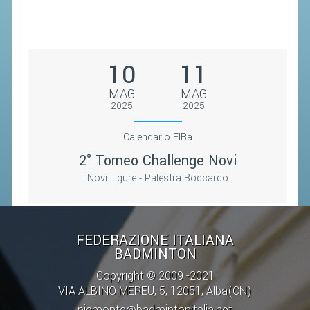
CAMPIONATI
CALENDARIO
FIBA NAZIONALE
10
11
MAG
MAG
2025
2025
Calendario FIBa
2° Torneo Challenge Novi
Novi Ligure - Palestra Boccardo
FEDERAZIONE ITALIANA
BADMINTON
Copyright © 2009 -2021
VIA ALBINO MEREU, 5, 12051, Alba(CN)
piemonte@badmintonitalia.net