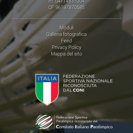
PI: 04774831004
CF: 96197870585
Moduli
Galleria fotografica
Feed
Privacy Policy
Mappa del sito