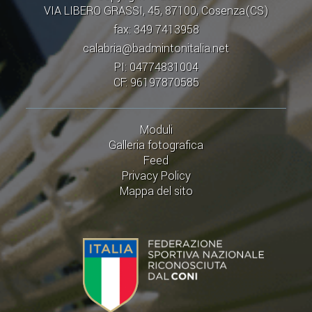
CAMPIONATI
VIA LIBERO GRASSI, 45, 87100, Cosenza(CS)
CALENDARIO
fax: 349 7413958
calabria@badmintonitalia.net
FIBA NAZIONALE
PI: 04774831004
CF: 96197870585
Moduli
Galleria fotografica
Feed
Privacy Policy
Mappa del sito