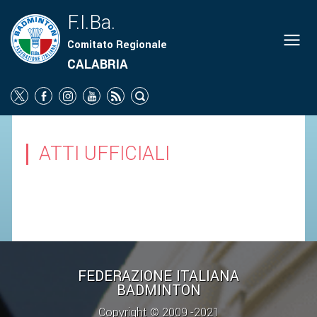
F.I.Ba.
Comitato Regionale
ORGANIGRAMMA
CALABRIA
NEWS
SOCIETÀ
PROMOZIONE
ATTI UFFICIALI
SCUOLA
CAMPIONATI
TERRITORIO
COMUNICATI
ATTI UFFICIALI
FEDERAZIONE ITALIANA
BADMINTON
SOCIETÀ
Copyright © 2009 -2021