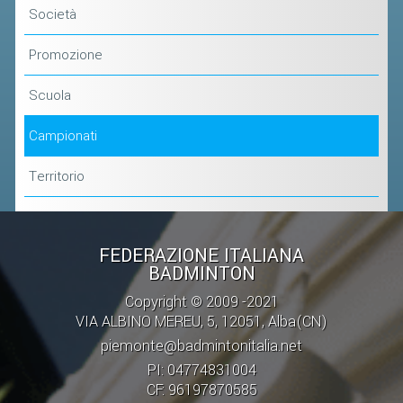
Società
Promozione
Scuola
Campionati
Territorio
FEDERAZIONE ITALIANA
BADMINTON
Copyright © 2009 -2021
VIA ALBINO MEREU, 5, 12051, Alba(CN)
piemonte@badmintonitalia.net
PI: 04774831004
CF: 96197870585