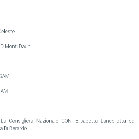
Celeste
e
SD Monti Dauni
ASAM
M
ASAM
 La Consigliera Nazionale CONI Elisabetta Lancellotta ed i
la Di Berardo