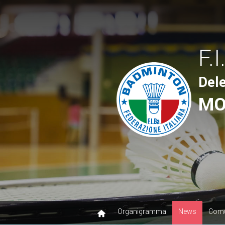
F.I
Del
MO
Organigramma
News
Comu