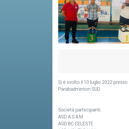
Si è svolto il 10 luglio 2022 presso
Parabadminton SUD
Società partecipanti:
ASD A.S.A.M.
ASD BC CELESTE