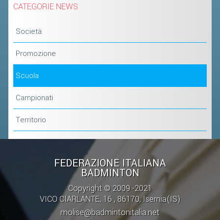
CATEGORIE NEWS
Società
Promozione
Scuola
Campionati
Territorio
FEDERAZIONE ITALIANA
BADMINTON
Copyright © 2009 -2021
VICO CIARLANTE, 16 , 86170, Isernia(IS)
molise@badmintonitalia.net