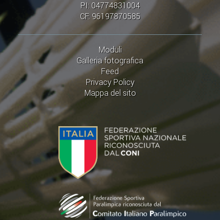
PI: 04774831004
CF: 96197870585
Moduli
Galleria fotografica
Feed
Privacy Policy
Mappa del sito