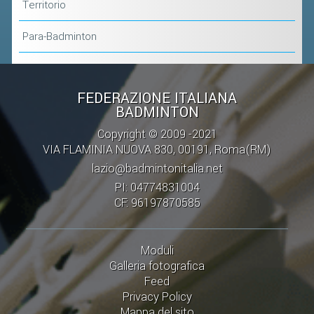
Territorio
Para-Badminton
FEDERAZIONE ITALIANA
BADMINTON
Copyright © 2009 -2021
VIA FLAMINIA NUOVA 830, 00191, Roma(RM)
lazio@badmintonitalia.net
PI: 04774831004
CF: 96197870585
Moduli
Galleria fotografica
Feed
Privacy Policy
Mappa del sito