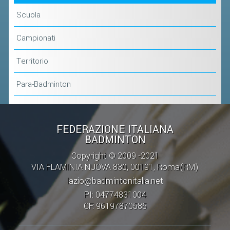
Scuola
Campionati
Territorio
Para-Badminton
FEDERAZIONE ITALIANA
BADMINTON
Copyright © 2009 -2021
VIA FLAMINIA NUOVA 830, 00191, Roma(RM)
lazio@badmintonitalia.net
PI: 04774831004
CF: 96197870585