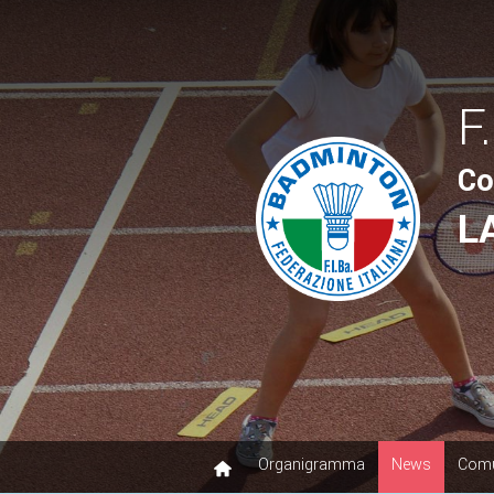
F.
Co
L
Organigramma
News
Comu