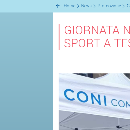
Home
News
Promozione
G
GIORNATA N
SPORT A TE