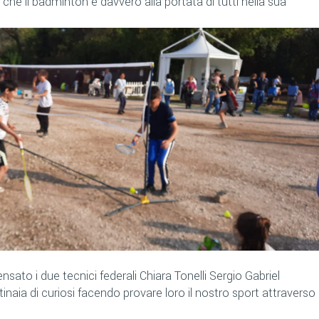
che il badminton è davvero alla portata di tutti nella sua
sato i due tecnici federali Chiara Tonelli Sergio Gabriel
aia di curiosi facendo provare loro il nostro sport attraverso