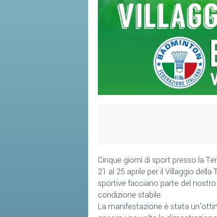
Cinque giorni di sport presso la Te
21 al 25 aprile per il Villaggio della
sportive facciano parte del nost
condizione stabile.
La manifestazione è stata un'otti