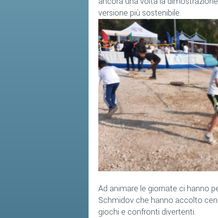
ancora una volta la dimostrazione 
versione più sostenibile.
Ad animare le giornate ci hanno pen
Schmidov che hanno accolto centin
giochi e confronti divertenti.