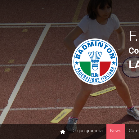
F.
Co
L
Organigramma
News
Comu