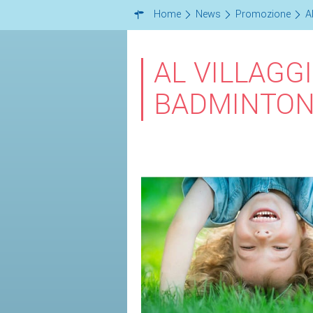
Home
News
Promozione
A
AL VILLAGGI
BADMINTON