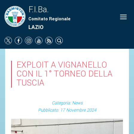
F.I.Ba.
Comitato Regionale
LAZIO
EXPLOIT A VIGNANELLO
CON IL 1° TORNEO DELLA
TUSCIA
Categoria: News
Pubblicato: 17 Novembre 2024