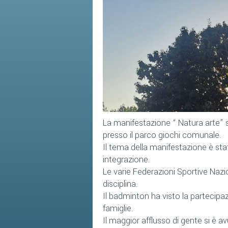
La manifestazione “ Natura arte” 
presso il parco giochi comunale.
Il tema della manifestazione è st
integrazione.
Le varie Federazioni Sportive Nazio
disciplina.
Il badminton ha visto la partecipaz
famiglie.
Il maggior afflusso di gente si è 