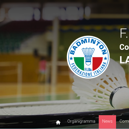
F.
Co
L
Organigramma
News
Comu