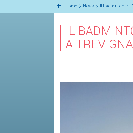
Home
News
Il Badminton tra
IL BADMINT
A TREVIGN