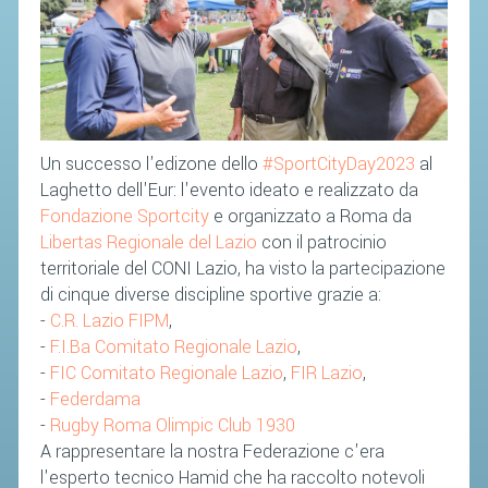
SOCIETÀ
CAMPIONATI
CALENDARIO
FIBA NAZIONALE
Un successo l'edizone dello
#SportCityDay2023
al
Laghetto dell'Eur: l'evento ideato e realizzato da
Fondazione Sportcity
e organizzato a Roma da
Libertas Regionale del Lazio
con il patrocinio
territoriale del CONI Lazio, ha visto la partecipazione
di cinque diverse discipline sportive grazie a:
-
C.R. Lazio FIPM
,
-
F.I.Ba Comitato Regionale Lazio
,
-
FIC Comitato Regionale Lazio
,
FIR Lazio
,
-
Federdama
-
Rugby Roma Olimpic Club 1930
A rappresentare la nostra Federazione c'era
l'esperto tecnico Hamid che ha raccolto notevoli