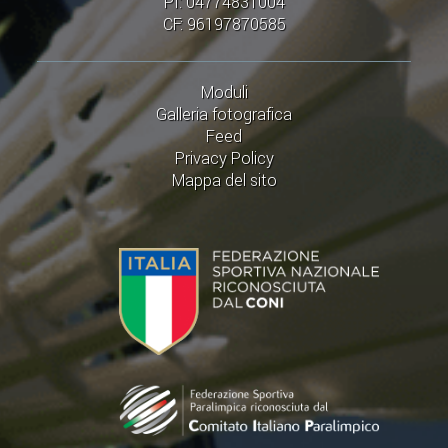
PI: 04774831004
CF: 96197870585
Moduli
Galleria fotografica
Feed
Privacy Policy
Mappa del sito