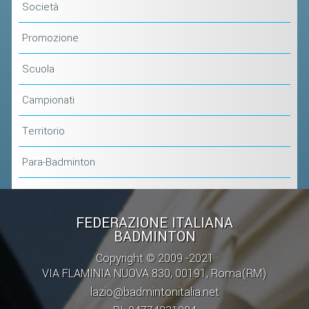
Società
Promozione
Scuola
Campionati
Territorio
Para-Badminton
FEDERAZIONE ITALIANA
BADMINTON
Copyright © 2009 -2021
VIA FLAMINIA NUOVA 830, 00191, Roma(RM)
lazio@badmintonitalia.net