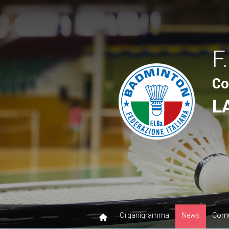
F.
Co
L
Organigramma
News
Comu