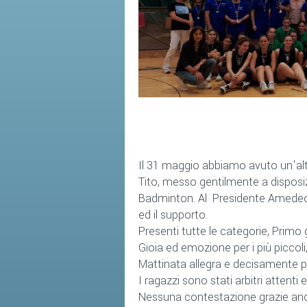
Il 31 maggio abbiamo avuto un'altr
Tito, messo gentilmente a disposizio
Badminton. Al Presidente Amedeo Ci
ed il supporto.
Presenti tutte le categorie, Primo g
Gioia ed emozione per i più piccoli,
Mattinata allegra e decisamente p
I ragazzi sono stati arbitri attenti 
Nessuna contestazione grazie anche