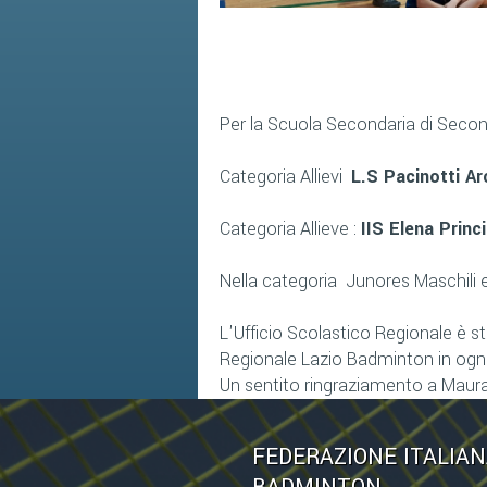
Per la Scuola Secondaria di Seco
Categoria Allievi
L.S Pacinotti A
Categoria Allieve :
IIS Elena Princ
Nella categoria Junores Maschili e
L'Ufficio Scolastico Regionale è 
Regionale Lazio Badminton in ogn
Un sentito ringraziamento a Maura
FEDERAZIONE ITALIA