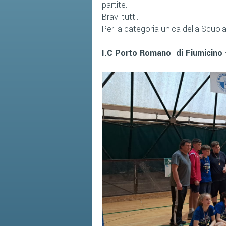
partite.
Bravi tutti.
Per la categoria unica della Scuo
I.C Porto Romano di Fiumicino