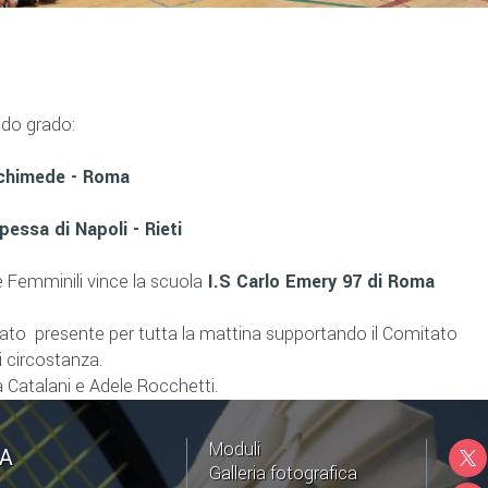
ndo grado:
rchimede - Roma
ipessa di Napoli - Rieti
 Femminili vince la scuola
I.S Carlo Emery 97 di Roma
stato presente per tutta la mattina supportando il Comitato
i circostanza.
 Catalani e Adele Rocchetti.
Moduli
NA
Galleria fotografica