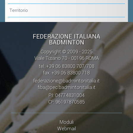
Territorio
FEDERAZIONE ITALIANA
BADMINTON
Copyright © 2009 - 2025
Viale Tiziano 70 - 00196 ROMA
tel: +39 06 83800 707/708
fax: +39 06 83800 718
federazione@badmintonitalia.it
fiba@pec.badmintonitalia.it
PI: 04774831004
CF: 96197870585
Moduli
Webmail