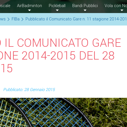
iscale
AirBadminton
Pickleball
Bandi Pubblici
Vola con No
ews
FIBa
Pubblicato il Comunicato Gare n. 11 stagione 2014-20
 IL COMUNICATO GARE
ONE 2014-2015 DEL 28
15
Pubblicato: 28 Gennaio 2015