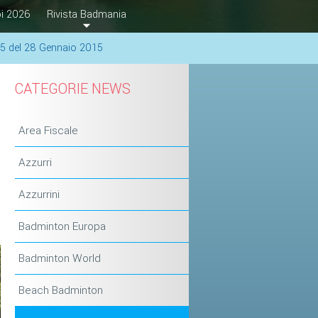
i 2026
Rivista Badmania
15 del 28 Gennaio 2015
CATEGORIE NEWS
Area Fiscale
Azzurri
Azzurrini
Badminton Europa
Badminton World
Beach Badminton