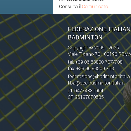
Consulta il
Comunicato
FEDERAZIONE ITALIA
BADMINTON
Copyright © 2009 - 2025
Viale Tiziano 70 - 00196 ROM
tel: +39 06 83800 707/708
fax: +39 06 83800 718
federazione@badmintonitalia.
fiba@pec.badmintonitalia.it
PI: 04774831004
CF: 96197870585