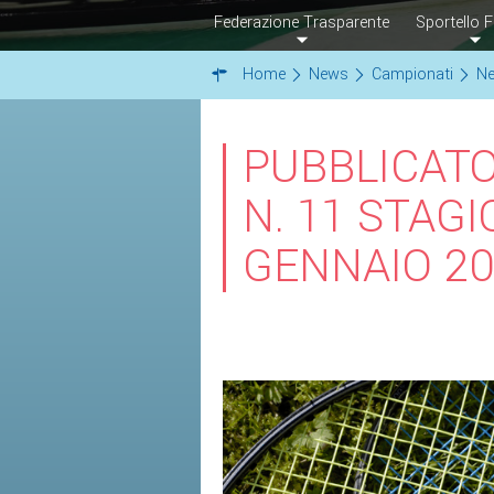
Federazione Trasparente
Sportello F
Home
News
Campionati
N
PUBBLICATO
N. 11 STAGI
GENNAIO 20