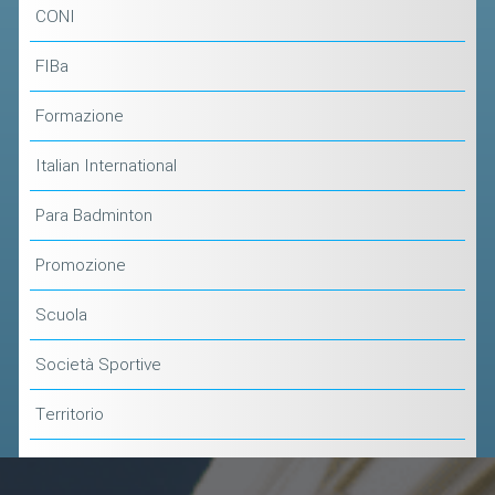
CLASSIFICHE 2013-2020
CONI
MODULI
FIBa
MANIFESTAZIONI SPORTIVE
Formazione
UFFICIALI DI GARA
RICHIESTA TORNEI
Italian International
EVENTI SOSTENIBILI
Para Badminton
PARA BADMINTON
Promozione
L'ATTIVITÀ
Scuola
TESSERAMENTO
Società Sportive
REGOLAMENTI
Territorio
GARE
STAFF TECNICO