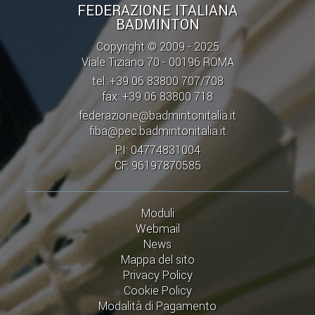
CLASSIFICHE 2016-2023
FEDERAZIONE ITALIANA
BADMINTON
ATLETI D'INTERESSE NAZIONALE
Copyright © 2009 - 2025
SCHEDE ATLETI
Viale Tiziano 70 - 00196 ROMA
tel: +39 06 83800 707/708
PROMOZIONE
fax: +39 06 83800 718
federazione@badmintonitalia.it
NUOVI GIOCHI DELLA GIOVENTÙ
fiba@pec.badmintonitalia.it
PI: 04774831004
PROGETTO SHUTTLE TIME
CF: 96197870585
TROFEO CONI
ENTI DI PROMOZIONE SPORTIVA
Moduli
PROGETTI CONI
Webmail
News
PROGETTI SPORT E SALUTE
Mappa del sito
Privacy Policy
FORMAZIONE
Cookie Policy
Modalità di Pagamento