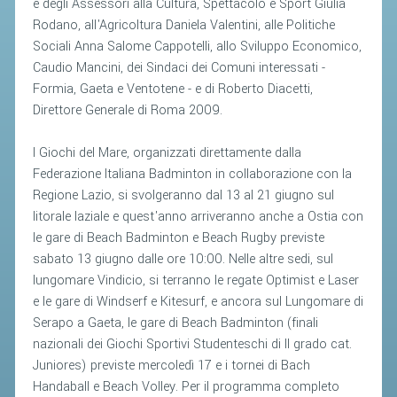
e degli Assessori alla Cultura, Spettacolo e Sport Giulia
Rodano, all'Agricoltura Daniela Valentini, alle Politiche
STAFF TECNICO
Sociali Anna Salome Cappotelli, allo Sviluppo Economico,
Caudio Mancini, dei Sindaci dei Comuni interessati -
CTF – PALABADMINTON
Formia, Gaeta e Ventotene - e di Roberto Diacetti,
ATLETI D'INTERESSE NAZIONALE
Direttore Generale di Roma 2009.
SCHEDE ATLETI
I Giochi del Mare, organizzati direttamente dalla
VOLA CON NOI
Federazione Italiana Badminton in collaborazione con la
CENTRI TECNICI TERRITORIALI
Regione Lazio, si svolgeranno dal 13 al 21 giugno sul
litorale laziale e quest'anno arriveranno anche a Ostia con
COMMISSIONE ATLETI
le gare di Beach Badminton e Beach Rugby previste
sabato 13 giugno dalle ore 10:00. Nelle altre sedi, sul
TESSERAMENTO
lungomare Vindicio, si terranno le regate Optimist e Laser
e le gare di Windserf e Kitesurf, e ancora sul Lungomare di
AFFILIAZIONE E TESSERAMENTO
Serapo a Gaeta, le gare di Beach Badminton (finali
nazionali dei Giochi Sportivi Studenteschi di II grado cat.
QUOTE E TASSE
Juniores) previste mercoledì 17 e i tornei di Bach
CONVENZIONI
Handaball e Beach Volley. Per il programma completo