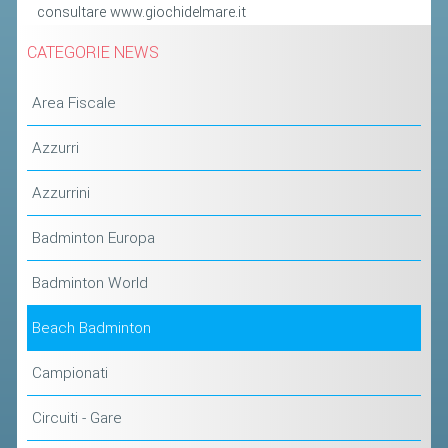
consultare www.giochidelmare.it
ACCEDI AL TESSERAMENTO ON
LINE
CATEGORIE NEWS
ASSICURAZIONE
Area Fiscale
MODULI
AFFILIARE UN ESD
Azzurri
Azzurrini
GARE ED EVENTI
Badminton Europa
CALENDARIO
COMUNICATI
Badminton World
ALBO D'ORO CAMPIONATI ITALIANI
Beach Badminton
CAMPIONATI A SQUADRE
Campionati
EVENTI INTERNAZIONALI
CLASSIFICHE NAZIONALI
Circuiti - Gare