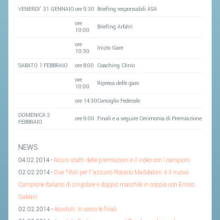
VENERDI' 31 GENNAIO
ore 9:30
Briefing responsabili ASA
STAFF TECNICO
ore
Briefing Arbitri
10:00
CTF – PALABADMINTON
ore
Inizio Gare
10:30
ATLETI D'INTERESSE NAZIONALE
SABATO 1 FEBBRAIO
ore 8:00
Coaching Clinic
SCHEDE ATLETI
ore
Ripresa delle gare
10:00
VOLA CON NOI
ore 14:30
Consiglio Federale
CENTRI TECNICI TERRITORIALI
DOMENICA 2
ore 9:00
Finali e a seguire Cerimonia di Premiazione
COMMISSIONE ATLETI
FEBBRAIO
NEWS:
TESSERAMENTO
04.02.2014 -
Alcuni scatti delle premiazioni e il video con i campioni
02.02.2014 -
Due Titoli per l’’azzurro Rosario Maddaloni: è il nuovo
AFFILIAZIONE E TESSERAMENTO
Campione Italiano di singolare e doppio maschile in coppia con Enrico
QUOTE E TASSE
Galeani
CONVENZIONI
02.02.2014 -
Assoluti: In corso le finali