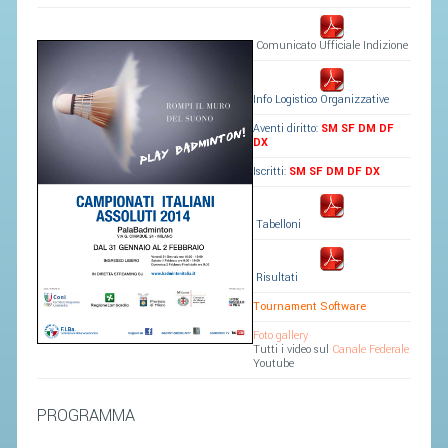
SEGRETERIA FEDERALE
CONTATTI
Comunicato Ufficiale Indizione
AVVISI E BANDI
Info Logistico Organizzative
CIRCOLARI
Aventi diritto:
SM
SF
DM
DF
RESPONSABILITÀ SOCIALE
DX
Iscritti:
SM
SF
DM
DF
DX
SAFEGUARDING
RICHIESTA PATROCINIO
Tabelloni
GIUSTIZIA FEDERALE
Risultati
Tournament Software
REGOLAMENTI
Foto gallery
Tutti i video sul
Canale Federale
PROVVEDIMENTI
Youtube
ORGANI DI GIUSTIZIA FEDERALE
PROGRAMMA
MAGLIA AZZURRA