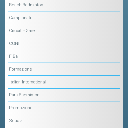
CLASSIFICHE 2016-2023
Beach Badminton
ATLETI D'INTERESSE NAZIONALE
Campionati
SCHEDE ATLETI
Circuiti - Gare
PROMOZIONE
CONI
NUOVI GIOCHI DELLA GIOVENTÙ
FIBa
PROGETTO SHUTTLE TIME
Formazione
TROFEO CONI
ENTI DI PROMOZIONE SPORTIVA
Italian International
PROGETTI CONI
Para Badminton
PROGETTI SPORT E SALUTE
Promozione
FORMAZIONE
Scuola