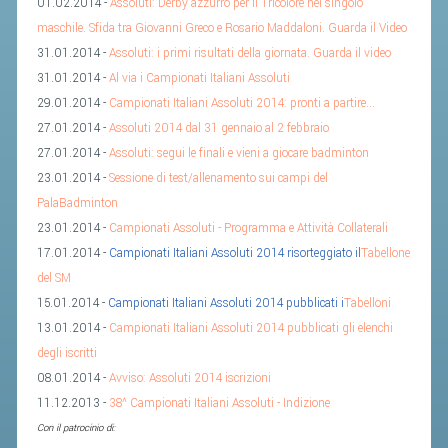
01.02.2014 -
Assoluti: Derby azzurro per il Tricolore nel singolo
ACCEDI AL TESSERAMENTO ON
maschile. Sfida tra Giovanni Greco e Rosario Maddaloni. Guarda il Video
LINE
31.01.2014 -
Assoluti: i primi risultati della giornata. Guarda il video
ASSICURAZIONE
31.01.2014 -
Al via i Campionati Italiani Assoluti
29.01.2014 -
Campionati Italiani Assoluti 2014: pronti a partire...
MODULI
27.01.2014 -
Assoluti 2014 dal 31 gennaio al 2 febbraio
AFFILIARE UN ESD
27.01.2014 -
Assoluti: segui le finali e vieni a giocare badminton
23.01.2014 -
Sessione di test/allenamento sui campi del
GARE ED EVENTI
PalaBadminton
23.01.2014 -
Campionati Assoluti - Programma e Attività Collaterali
CALENDARIO
17.01.2014 -
Campionati Italiani Assoluti 2014 risorteggiato il
Tabellone
del SM
COMUNICATI
15.01.2014 -
Campionati Italiani Assoluti 2014 pubblicati i
Tabelloni
ALBO D'ORO CAMPIONATI ITALIANI
13.01.2014 -
Campionati Italiani Assoluti 2014 pubblicati gli elenchi
CAMPIONATI A SQUADRE
degli iscritti
08.01.2014 -
Avviso: Assoluti 2014 iscrizioni
EVENTI INTERNAZIONALI
11.12.2013 -
38^ Campionati Italiani Assoluti - Indizione
CLASSIFICHE NAZIONALI
Con il patrocinio di: