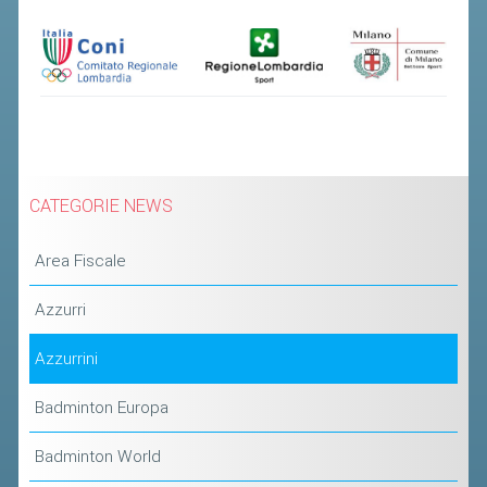
CLASSIFICHE 2013-2020
MODULI
MANIFESTAZIONI SPORTIVE
UFFICIALI DI GARA
RICHIESTA TORNEI
EVENTI SOSTENIBILI
CATEGORIE NEWS
PARA BADMINTON
Area Fiscale
L'ATTIVITÀ
Azzurri
TESSERAMENTO
Azzurrini
REGOLAMENTI
Badminton Europa
GARE
STAFF TECNICO
Badminton World