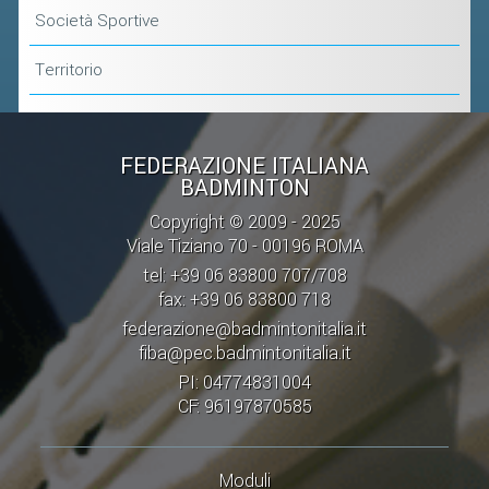
VOLA CON NOI
Società Sportive
DIRIGENTI
Territorio
CORSI
MATERIALE DIDATTICO
DOCUMENTAZIONE E RICERCA
FEDERAZIONE ITALIANA
BADMINTON
CONVENZIONI UNIVERSITÀ
Copyright © 2009 - 2025
DOCENTI FORMATORI
Viale Tiziano 70 - 00196 ROMA
(D)ISTANTI DI B@DMINTON
tel: +39 06 83800 707/708
fax: +39 06 83800 718
ALBI FEDERALI
federazione@badmintonitalia.it
fiba@pec.badmintonitalia.it
FEDERAZIONE TRASPARENTE
PI: 04774831004
CF: 96197870585
AMMISSIONE, AFFILIAZIONE E
REVOCA DI SOCIETÀ, ASSOCIAZIONI
E TESSERATI
Moduli