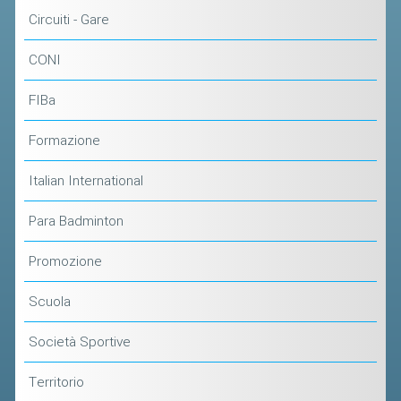
ACCEDI AL TESSERAMENTO ON
Circuiti - Gare
LINE
CONI
ASSICURAZIONE
MODULI
FIBa
AFFILIARE UN ESD
Formazione
GARE ED EVENTI
Italian International
Para Badminton
CALENDARIO
COMUNICATI
Promozione
ALBO D'ORO CAMPIONATI ITALIANI
Scuola
CAMPIONATI A SQUADRE
Società Sportive
EVENTI INTERNAZIONALI
CLASSIFICHE NAZIONALI
Territorio