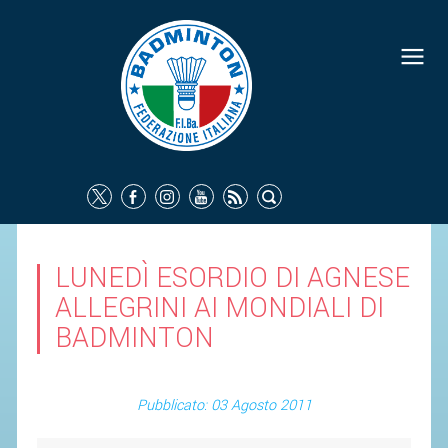
FEDERAZIONE
IDENTITÀ
CONSIGLIO FEDERALE
COMMISSIONI FEDERALI
ORGANI TERRITORIALI
SOCIETÀ SPORTIVE
LUNEDÌ ESORDIO DI AGNESE
CARTE FEDERALI
ALLEGRINI AI MONDIALI DI
ATTI UFFICIALI
BADMINTON
TUTELA DELLA SALUTE -
ANTIDOPING
Pubblicato: 03 Agosto 2011
COMUNICAZIONE E MARKETING