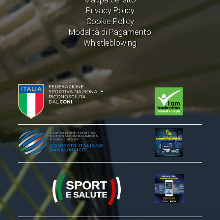
CLASSIFICHE 2016-2023
Privacy Policy
ATLETI D'INTERESSE NAZIONALE
Cookie Policy
Modalità di Pagamento
SCHEDE ATLETI
Whistleblowing
PROMOZIONE
NUOVI GIOCHI DELLA GIOVENTÙ
PROGETTO SHUTTLE TIME
TROFEO CONI
ENTI DI PROMOZIONE SPORTIVA
PROGETTI CONI
PROGETTI SPORT E SALUTE
FORMAZIONE