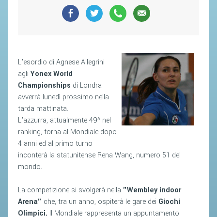
SEGRETERIA FEDERALE
CONTATTI
AVVISI E BANDI
CIRCOLARI
L'esordio di Agnese Allegrini
RESPONSABILITÀ SOCIALE
agli
Yonex World
Championships
di Londra
SAFEGUARDING
avverrà lunedì prossimo nella
RICHIESTA PATROCINIO
tarda mattinata.
L'azzurra, attualmente 49^ nel
GIUSTIZIA FEDERALE
ranking, torna al Mondiale dopo
4 anni ed al primo turno
REGOLAMENTI
inconterà la statunitense Rena Wang, numero 51 del
mondo.
PROVVEDIMENTI
ORGANI DI GIUSTIZIA FEDERALE
La competizione si svolgerà nella
"Wembley indoor
Arena"
che, tra un anno, ospiterà le gare dei
Giochi
Olimpici.
Il Mondiale rappresenta un appuntamento
MAGLIA AZZURRA