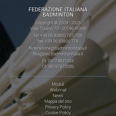
FEDERAZIONE ITALIANA
BADMINTON
Copyright © 2009 - 2025
Viale Tiziano 70 - 00196 ROMA
tel: +39 06 83800 707/708
fax: +39 06 83800 718
federazione@badmintonitalia.it
fiba@pec.badmintonitalia.it
PI: 04774831004
CF: 96197870585
Moduli
Webmail
News
Mappa del sito
Privacy Policy
Cookie Policy