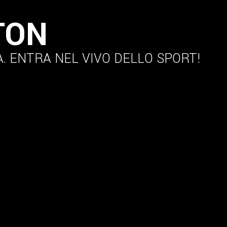
TON
A.
ENTRA NEL VIVO DELLO SPORT!
OTIZIE
SOCIETÀ
PROGETTI
ORGANI TERRITORIA
Maglia Azzurra
Tesseramento
Gare ed Eventi
Para Badm