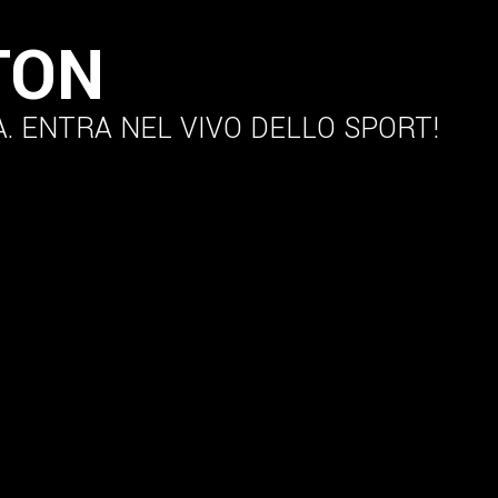
TON
A.
ENTRA NEL VIVO DELLO SPORT!
OTIZIE
SOCIETÀ
PROGETTI
ORGANI TERRITORIA
Maglia Azzurra
Tesseramento
Gare ed Eventi
Para Badm