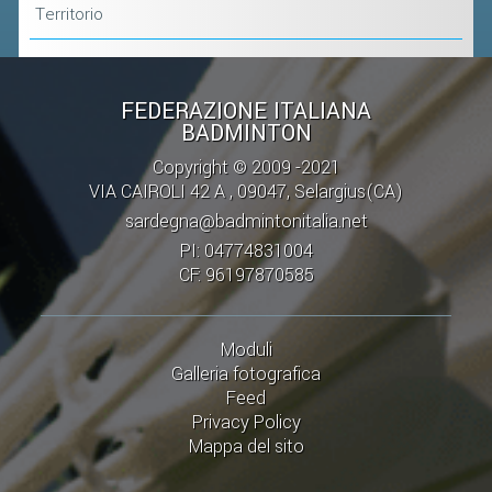
Territorio
FEDERAZIONE ITALIANA
BADMINTON
Copyright © 2009 -2021
VIA CAIROLI 42 A , 09047, Selargius(CA)
sardegna@badmintonitalia.net
PI: 04774831004
CF: 96197870585
Moduli
Galleria fotografica
Feed
Privacy Policy
Mappa del sito