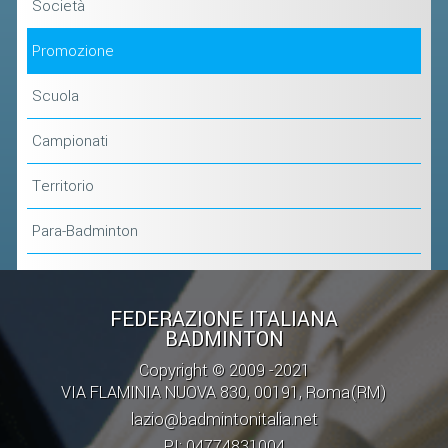
Società
Promozione
Scuola
Campionati
Territorio
Para-Badminton
FEDERAZIONE ITALIANA
BADMINTON
Copyright © 2009 -2021
VIA FLAMINIA NUOVA 830, 00191, Roma(RM)
lazio@badmintonitalia.net
PI: 04774831004