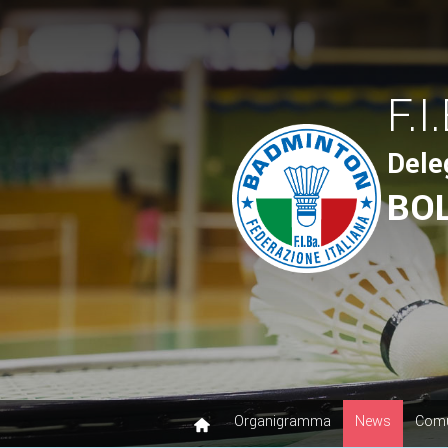
F.I
Dele
BO
Organigramma
News
Comu