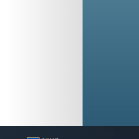
o
a
n
e
i