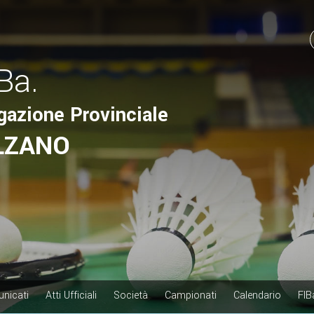
.Ba.
gazione Provinciale
LZANO
nicati
Atti Ufficiali
Società
Campionati
Calendario
FIB