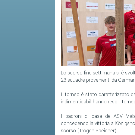
Lo scorso fine settimana si è svolt
23 squadre provenienti da Germania
Il torneo è stato caratterizzato d
indimenticabili hanno reso il torn
I padroni di casa dell'ASV Mal
concedendo la vittoria a Königshof
scorso (Trogen Speicher).