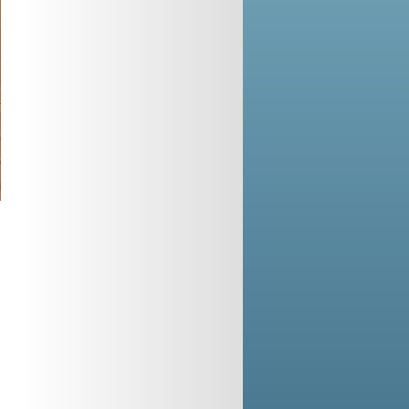
i
i
e
o