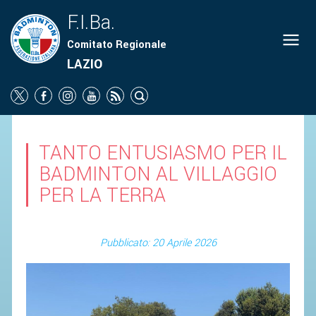
F.I.Ba.
Comitato Regionale
ORGANIGRAMMA
LAZIO
NEWS
SOCIETÀ
PROMOZIONE
TANTO ENTUSIASMO PER IL
SCUOLA
BADMINTON AL VILLAGGIO
CAMPIONATI
PER LA TERRA
TERRITORIO
PARA-BADMINTON
Pubblicato: 20 Aprile 2026
COMUNICATI
ATTI UFFICIALI