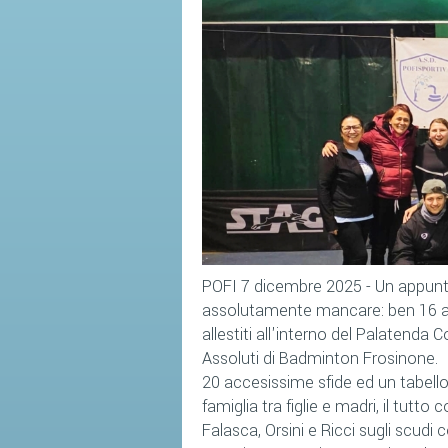
POFI 7 dicembre 2025 - Un appunta
assolutamente mancare: ben 16 atl
allestiti all'interno del Palatenda
Assoluti di Badminton Frosinone.
20 accesissime sfide ed un tabellon
famiglia tra figlie e madri, il tutto c
Falasca, Orsini e Ricci sugli scudi co