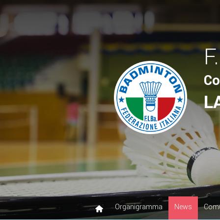
F.
Co
L
Organigramma
News
Comu