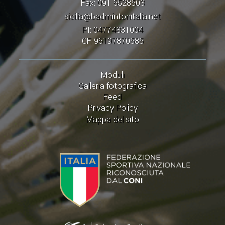
Fax: 091 6528503
sicilia@badmintonitalia.net
PI: 04774831004
CF: 96197870585
Moduli
Galleria fotografica
Feed
Privacy Policy
Mappa del sito