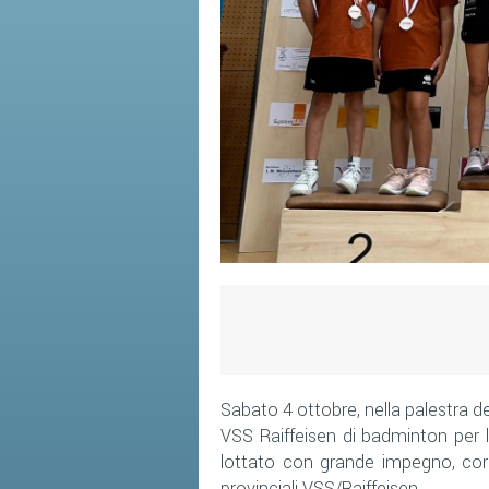
Sabato 4 ottobre, nella palestra de
VSS Raiffeisen di badminton per l
lottato con grande impegno, corre
provinciali VSS/Raiffeisen.