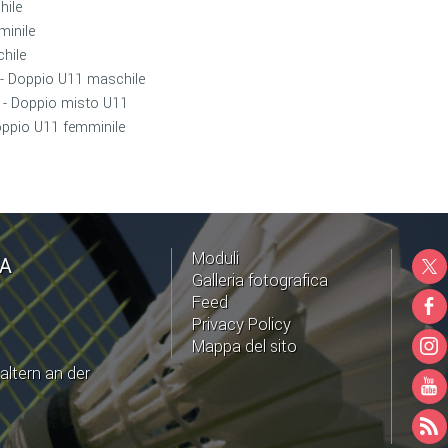
hile
minile
hile
 - Doppio U11 maschile
 - Doppio misto U11
Doppio U11 femminile
Moduli
NA
Galleria fotografica
Feed
Privacy Policy
Mappa del sito
altern an der