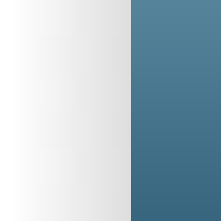
n
o
o
e
a
e
e
o
,
i
o