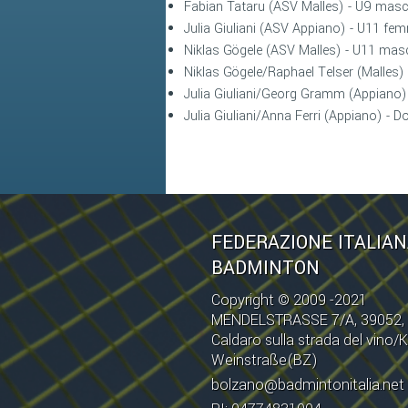
Fabian Tataru (ASV Malles) - U9 masc
Julia Giuliani (ASV Appiano) - U11 fem
Niklas Gögele (ASV Malles) - U11 masc
Niklas Gögele/Raphael Telser (Malles)
Julia Giuliani/Georg Gramm (Appiano)
Julia Giuliani/Anna Ferri (Appiano) - 
FEDERAZIONE ITALIA
BADMINTON
Copyright © 2009 -2021
MENDELSTRASSE 7/A, 39052,
Caldaro sulla strada del vino/K
Weinstraße(BZ)
bolzano@badmintonitalia.net