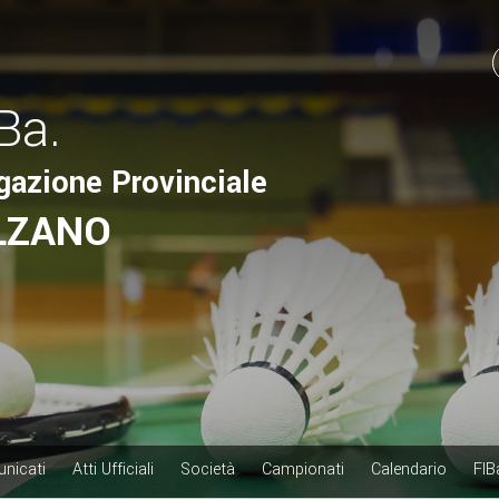
.Ba.
gazione Provinciale
LZANO
nicati
Atti Ufficiali
Società
Campionati
Calendario
FIB