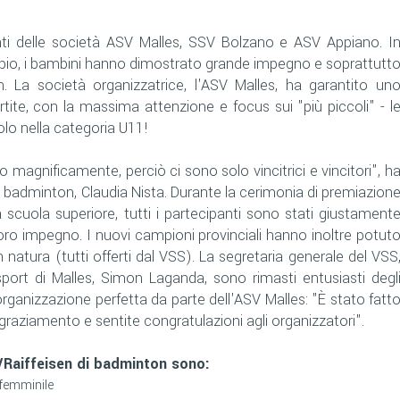
nti delle società ASV Malles, SSV Bolzano e ASV Appiano. I
ppio, i bambini hanno dimostrato grande impegno e soprattutt
. La società organizzatrice, l'ASV Malles, ha garantito un
tite, con la massima attenzione e focus sui "più piccoli" - l
olo nella categoria U11!
 magnificamente, perciò ci sono solo vincitrici e vincitori", h
il badminton, Claudia Nista. Durante la cerimonia di premiazion
la scuola superiore, tutti i partecipanti sono stati giustament
loro impegno. I nuovi campioni provinciali hanno inoltre potut
in natura (tutti offerti dal VSS). La segretaria generale del VSS
sport di Malles, Simon Laganda, sono rimasti entusiasti degl
organizzazione perfetta da parte dell'ASV Malles: "È stato fatt
graziamento e sentite congratulazioni agli organizzatori".
S/Raiffeisen di badminton sono:
femminile