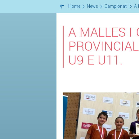
Home
News
Campionati
A 
A MALLES I
PROVINCIAL
U9 E U11.