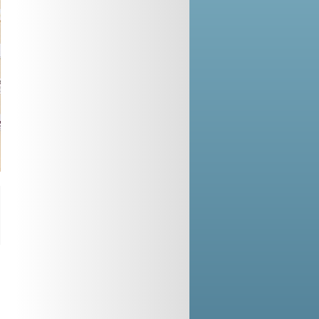
e
o
i