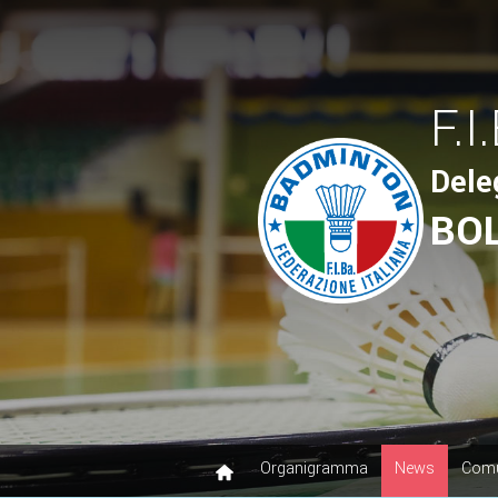
F.I
Dele
BO
Organigramma
News
Comu